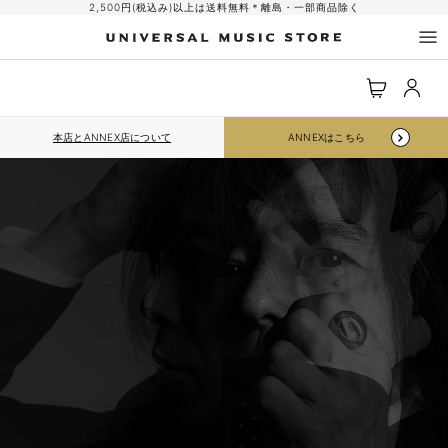
コンテ
2,500円(税込み)以上は送料無料＊離島・一部商品除く
ンツに
進む
ロ
カ
グ
ー
イ
ト
ン
本店とANNEX店について
ANNEXはこちら